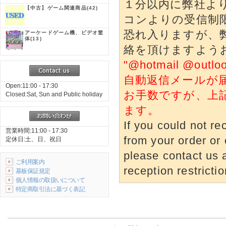
１分以内に弊社よ
【中古】ゲーム関連商品
(42)
コンよりの受信制
恐れ入りますが、
アーケードゲーム機、ビデオ筐
体
(13)
絡を頂けますよう
"@hotmail @o
自動返信メールが
Open:11:00 - 17:30
お手数ですが、上
Closed:Sat, Sun and Public holiday
ます。
If you could not re
営業時間:11:00 - 17:30
from your order or 
定休日:土、日、祝日
please contact us a
ご利用案内
reception restrictio
基板保証規定
個人情報の取扱いについて
特定商取引法に基づく表記