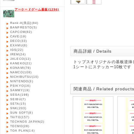
アーケードゲーム基板
(1296)
Rank-A[美品]
(84)
BANPRESTO
(5)
CAPCOM
(82)
CAVE
(19)
DECO
(33)
EXAMU
(6)
IGS
(22)
商品詳細 / Details
IREM
(24)
JALECO
(12)
トップスオリジナルの基板逆挿
KANEKO
(21)
1シートにステッカー10枚です
KONAMI
(79)
NAMCO
(108)
NICHIBUTSU
(10)
NINTENDO
(3)
PSIKYO
(16)
関連商品 / Related product
SAMMY
(19)
SEGA
(198)
SEIBU
(7)
SETA
(15)
SNK
(203)
SUN SOFT
(8)
TAITO
(157)
TECHNOS JAPAN
(2)
TECMO
(28)
TOA PLAN
(14)