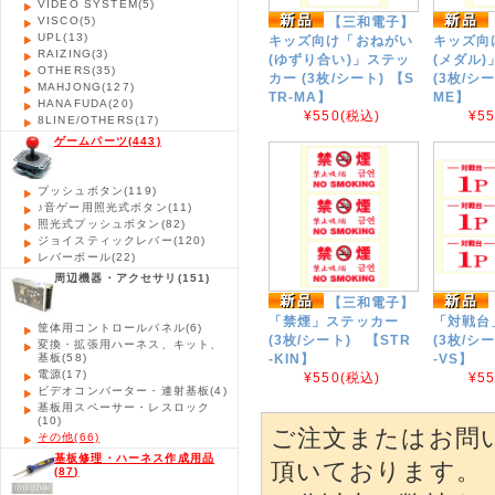
VIDEO SYSTEM
(5)
VISCO
(5)
【三和電子】
UPL
(13)
キッズ向け「おねがい
キッズ向
RAIZING
(3)
(ゆずり合い)」ステッ
(メダル
OTHERS
(35)
カー (3枚/シート) 【S
(3枚/シー
MAHJONG
(127)
TR-MA】
ME】
HANAFUDA
(20)
¥550
(税込)
¥5
8LINE/OTHERS
(17)
ゲームパーツ
(443)
プッシュボタン
(119)
♪音ゲー用照光式ボタン
(11)
照光式プッシュボタン
(82)
ジョイスティックレバー
(120)
レバーボール
(22)
周辺機器・アクセサリ
(151)
【三和電子】
「禁煙」ステッカー
「対戦台
筐体用コントロールパネル
(6)
(3枚/シート) 【STR
(3枚/シ
変換・拡張用ハーネス、キット、
基板
(58)
-KIN】
-VS】
電源
(17)
¥550
(税込)
¥5
ビデオコンバーター・連射基板
(4)
基板用スペーサー・レスロック
(10)
ご注文またはお問
その他
(66)
基板修理・ハーネス作成用品
頂いております。
(87)