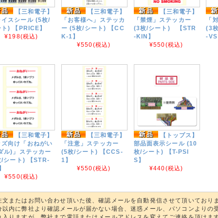
【三和電子】
【三和電子】
【三和電子】
イスシール (5枚/
「お客様へ」ステッカ
「禁煙」ステッカー
「
ト) 【PRICE】
ー (5枚/シート) 【CC
(3枚/シート) 【STR
(3
¥198
(税込)
K-1】
-KIN】
-V
¥550
(税込)
¥550
(税込)
【三和電子】
【三和電子】
【トップス】
ッズ向け「おねがい
「注意」ステッカー
部品面表示シール (10
メダル)」ステッカー
(5枚/シート) 【CCS-
枚/シート) 【T-PSI
枚/シート) 【STR-
1】
S】
】
¥550
(税込)
¥440
(税込)
¥550
(税込)
注文またはお問い合わせ頂いた後、確認メールを自動発信させて頂いており
分以内に弊社より確認メールが届かない場合、迷惑メール、パソコンよりの
れ入りますが、弊社まで電話またはメールアドレスを変えてご連絡を頂けま