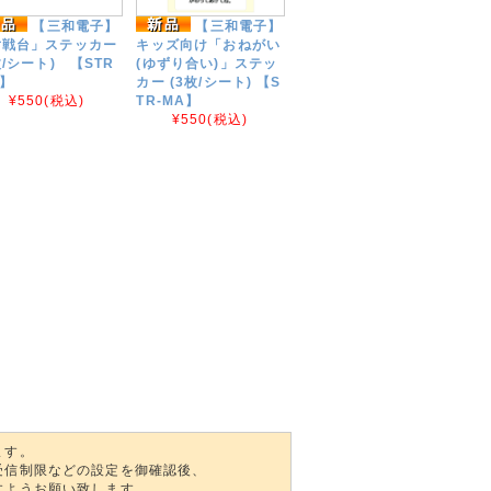
【三和電子】
【三和電子】
対戦台」ステッカー
キッズ向け「おねがい
枚/シート) 【STR
(ゆずり合い)」ステッ
S】
カー (3枚/シート) 【S
¥550
(税込)
TR-MA】
¥550
(税込)
ます。
受信制限などの設定を御確認後、
すようお願い致します。