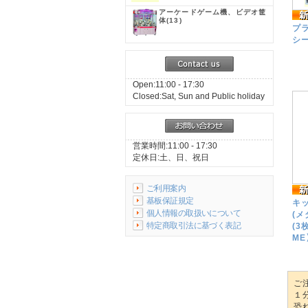
アーケードゲーム機、ビデオ筐
体
(13)
プラ
シー
Open:11:00 - 17:30
Closed:Sat, Sun and Public holiday
営業時間:11:00 - 17:30
定休日:土、日、祝日
ご利用案内
基板保証規定
キ
個人情報の取扱いについて
(
特定商取引法に基づく表記
(3
ME
ご
１
恐