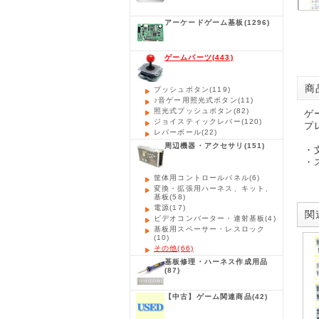
アーケードゲーム基板
(1296)
ゲームパーツ
(443)
商品
プッシュボタン
(119)
♪音ゲー用照光式ボタン
(11)
照光式プッシュボタン
(82)
ゲ
ジョイスティックレバー
(120)
プ
レバーボール
(22)
周辺機器・アクセサリ
(151)
・
・
筐体用コントロールパネル
(6)
変換・拡張用ハーネス、キット、
基板
(58)
電源
(17)
関連
ビデオコンバーター・連射基板
(4)
基板用スペーサー・レスロック
(10)
その他
(66)
基板修理・ハーネス作成用品
(87)
【中古】ゲーム関連商品
(42)