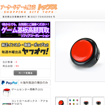
合計数量：
0
商品金額：
¥0
ゲームセンター用椅子
(12)
コントロールボックス・アクセ
サリ
(27)