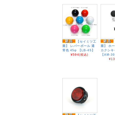
【セイミツ工
業】 レバーボール 通
業】 ホー
常色 45φ 【LB-45】
カクシキャ
¥594
(税込)
【AM-3
¥1