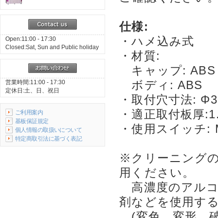
仕様:
・ハメ込み式
Open:11:00 - 17:30
Closed:Sat, Sun and Public holiday
・材質:
キャップ: ABS
ボディ: ABS
営業時間:11:00 - 17:30
定休日:土、日、祝日
・取付穴寸法: Φ3
・適正取付板厚:1.
ご利用案内
基板保証規定
・使用スイッチ: M
個人情報の取扱いについて
特定商取引法に基づく表記
※クリーニング
用ください。
高濃度のアルコ
剤などを使用す
(変色、変形、破