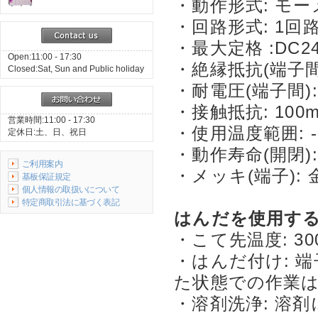
・動作形式: モ
・回路形式: 1回
・最大定格 :DC24
Open:11:00 - 17:30
・絶縁抵抗(端子間):
Closed:Sat, Sun and Public holiday
・耐電圧(端子間): 
・接触抵抗: 100
営業時間:11:00 - 17:30
・使用温度範囲: -
定休日:土、日、祝日
・動作寿命(開閉): 
ご利用案内
・メッキ(端子): 
基板保証規定
個人情報の取扱いについて
特定商取引法に基づく表記
はんだを使用す
・こて先温度: 30
・はんだ付け: 
た状態での作業
・溶剤洗浄: 溶