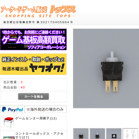
合計数量：
0
商品金額：
¥0
ゲームセンター用椅子
(12)
コントロールボックス・アクセ
サリ
(27)