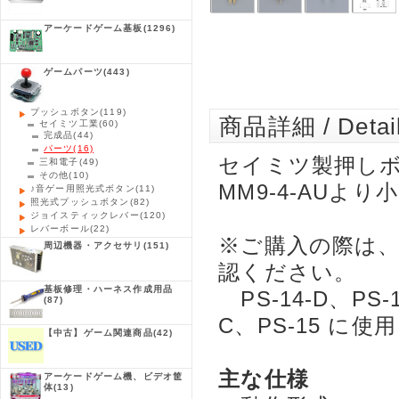
アーケードゲーム基板
(1296)
ゲームパーツ
(443)
プッシュボタン
(119)
商品詳細 / Detai
セイミツ工業
(60)
完成品
(44)
パーツ
(16)
セイミツ製押し
三和電子
(49)
その他
(10)
MM9-4-AUよ
♪音ゲー用照光式ボタン
(11)
照光式プッシュボタン
(82)
ジョイスティックレバー
(120)
レバーボール
(22)
※ご購入の際は
周辺機器・アクセサリ
(151)
認ください。
基板修理・ハーネス作成用品
PS-14-D、PS-1
(87)
C、PS-15 に
【中古】ゲーム関連商品
(42)
主な仕様
アーケードゲーム機、ビデオ筐
体
(13)