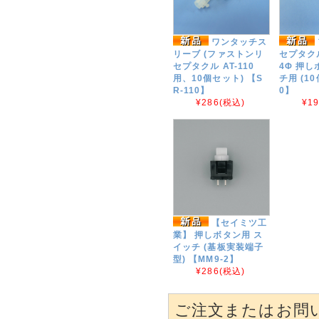
ワンタッチス
リーブ (ファストンリ
セプタクル
セプタクル AT-110
4Φ 押
用、10個セット) 【S
チ用 (10
R-110】
0】
¥286
(税込)
¥1
【セイミツ工
業】 押しボタン用 ス
イッチ (基板実装端子
型) 【MM9-2】
¥286
(税込)
ご注文またはお問