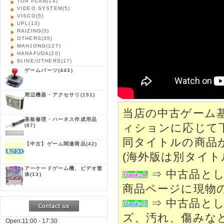
TOA PLAN
(14)
VIDEO SYSTEM
(5)
VISCO
(5)
UPL
(13)
RAIZING
(3)
OTHERS
(35)
MAHJONG
(127)
HANAFUDA
(20)
8LINE/OTHERS
(17)
ゲームパーツ
(443)
周辺機器・アクセサリ
(151)
当店の中古ゲーム
基板修理・ハーネス作成用品
ィションに応じて
(87)
同タイトルの商品
【中古】ゲーム関連商品
(42)
(海外版は別タイト
アーケードゲーム機、ビデオ筐
⇒ 中古品と
体
(13)
商品ページに現物
⇒ 中古品と
ズ、汚れ、傷みな
Open:11:00 - 17:30