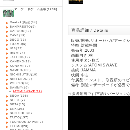
アーケードゲーム基板
(1296)
Rank-A[美品]
(84)
BANPRESTO
(5)
商品詳細 / Details
CAPCOM
(82)
CAVE
(19)
DECO
(33)
販売/開発:サミー/セガ/アーク
EXAMU
(6)
特徴:対戦格闘
IGS
(22)
発売年:2003
IREM
(24)
画面向き:横
JALECO
(12)
使用ボタン数:5
KANEKO
(21)
システム:ATOMISWAVE
KONAMI
(79)
接続:JAMMA
NAMCO
(108)
NICHIBUTSU
(10)
状態:中古
NINTENDO
(3)
付属品:インスト、取説類のコ
PSIKYO
(16)
備考:別途マザーボードが必要
SAMMY
(19)
ATOMISWAVE
(19)
※参考動画です(言語やバージョン
SEGA
(198)
SEIBU
(7)
SETA
(15)
SNK
(203)
SUN SOFT
(8)
TAITO
(157)
TECHNOS JAPAN
(2)
TECMO
(28)