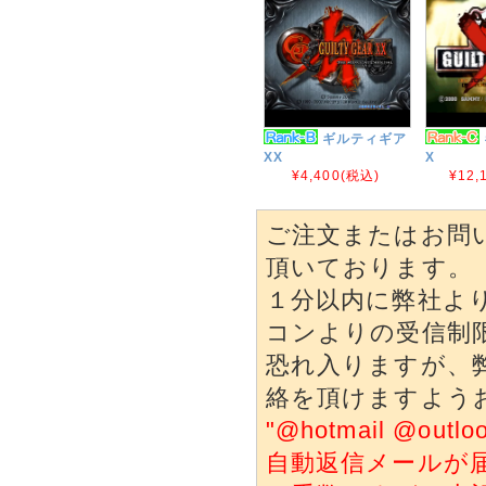
ギルティギア
XX
X
¥4,400
(税込)
¥12,
ご注文またはお問
頂いております。
１分以内に弊社よ
コンよりの受信制
恐れ入りますが、
絡を頂けますよう
"@hotmail @o
自動返信メールが