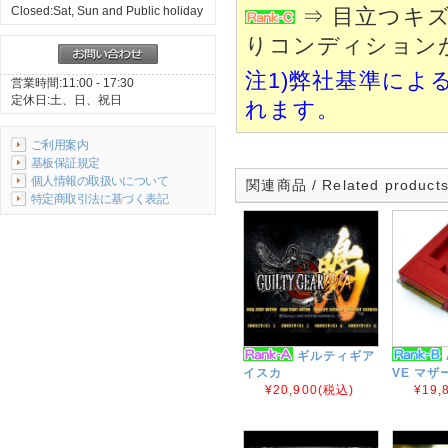
Closed:Sat, Sun and Public holiday
⇒ 目立つキ
りコンディション
注1)弊社基準によ
営業時間:11:00 - 17:30
定休日:土、日、祝日
れます。
ご利用案内
基板保証規定
個人情報の取扱いについて
関連商品 / Related product
特定商取引法に基づく表記
ギルティギア
イスカ
VE マザ
¥20,900
(税込)
¥19,