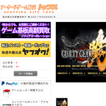
合計数量：
0
商品金額：
¥0
ゲームセンター用椅子
(12)
コントロールボックス・アクセ
サリ
(27)