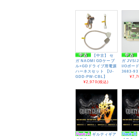
【中古】 セ
ガ NAOMI GDケーブ
ガ JVS
ル+GDドライブ用電源
I/Oボード
ハーネスセット 【U-
3683-9
GDD-PW-CBL】
¥7,7
¥2,970
(税込)
ギルティギア