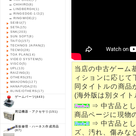
CHIHIRO
(6)
LINDBERGH
(1)
RINGEDGE-1/2
(2)
RINGWIDE
(2)
SEIBU
(7)
SETA
(15)
SNK
(203)
SUN SOFT
(8)
TAITO
(157)
TECHNOS JAPAN
(2)
TECMO
(28)
TOA PLAN
(14)
VIDEO SYSTEM
(5)
VISCO
(5)
当店の中古ゲーム
UPL
(13)
RAIZING
(3)
ィションに応じて
OTHERS
(35)
MAHJONG
(127)
同タイトルの商品
HANAFUDA
(20)
8LINE/OTHERS
(17)
(海外版は別タイト
ゲームパーツ
(443)
⇒ 中古品と
周辺機器・アクセサリ
(151)
商品ページに現物
⇒ 中古品と
基板修理・ハーネス作成用品
(87)
ズ、汚れ、傷みな