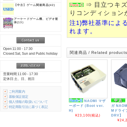
⇒ 目立つキ
【中古】ゲーム関連商品
(42)
りコンディション
アーケードゲーム機、ビデオ筐
注1)弊社基準によ
体
(13)
れます。
Open:11:00 - 17:30
関連商品 / Related product
Closed:Sat, Sun and Public holiday
営業時間:11:00 - 17:30
定休日:土、日、祝日
ご利用案内
基板保証規定
NAOMI マザ
個人情報の取扱いについて
ーボード (Boot ver.
ガ NAOM
特定商取引法に基づく表記
H)
Mドライブ
¥23,100
(税込)
DRV】
¥24,