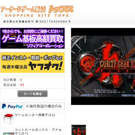
合計数量：
0
商品金額：
¥0
ゲームセンター用椅子
(12)
コントロールボックス・アクセ
サリ
(27)