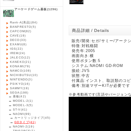
アーケードゲーム基板
(1296)
Rank-A[美品]
(84)
BANPRESTO
(5)
商品詳細 / Details
CAPCOM
(82)
CAVE
(19)
DECO
(33)
販売/開発:セガ/サミー/アーク
EXAMU
(6)
特徴:対戦格闘
IGS
(22)
発売年:2005
IREM
(24)
画面向き:横
JALECO
(12)
使用ボタン数:5
KANEKO
(21)
システム:NAOMI GD-ROM
KONAMI
(79)
接続:JVS
NAMCO
(108)
NICHIBUTSU
(10)
状態:中古
NINTENDO
(3)
付属品:インスト、取説類のコ
PSIKYO
(16)
備考:別途マザーKITが必要です
SAMMY
(19)
SEGA
(198)
※参考動画です(言語やバージョン
基板
(42)
MODEL-2
(1)
MODEL-3
(5)
ST-V
(41)
NAOMI
(99)
カートリッジタイプ
(45)
GDタイプ
(41)
NAOMI-2
(19)
TRIFORCE
(7)