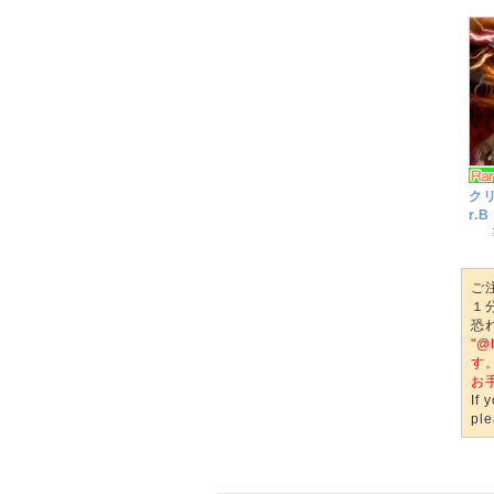
クリ
r.B
ご
１
恐
"
す
お
If 
ple