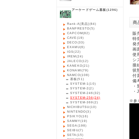
アーケードゲーム基板
(1296)
商品
Rank-A[美品]
(84)
BANPRESTO
(5)
販
CAPCOM
(82)
CAVE
(19)
特
DECO
(33)
発売
EXAMU
(6)
画
IGS
(22)
使
IREM
(24)
シス
JALECO
(12)
接続
KANEKO
(21)
状
KONAMI
(79)
NAMCO
(108)
付
基板
(51)
備
SYSTEM-1
(10)
・
SYSTEM-2
(2)
・
SYSTEM-246
(32)
SYSTEM-256
(24)
※参
SYSTEM-369
(2)
NICHIBUTSU
(10)
NINTENDO
(3)
PSIKYO
(16)
SAMMY
(19)
SEGA
(198)
SEIBU
(7)
SETA
(15)