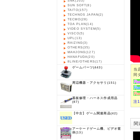
SNK
(203)
SUN SOFT
(8)
TAITO
(157)
TECHNOS JAPAN
(2)
TECMO
(28)
TOA PLAN
(14)
VIDEO SYSTEM
(5)
VISCO
(5)
UPL
(13)
RAIZING
(3)
OTHERS
(35)
MAHJONG
(127)
HANAFUDA
(20)
8LINE/OTHERS
(17)
ゲームパーツ
(443)
当
同
周辺機器・アクセサリ
(151)
基板修理・ハーネス作成用品
注
(87)
【中古】ゲーム関連商品
(42)
関連
アーケードゲーム機、ビデオ筐
体
(13)