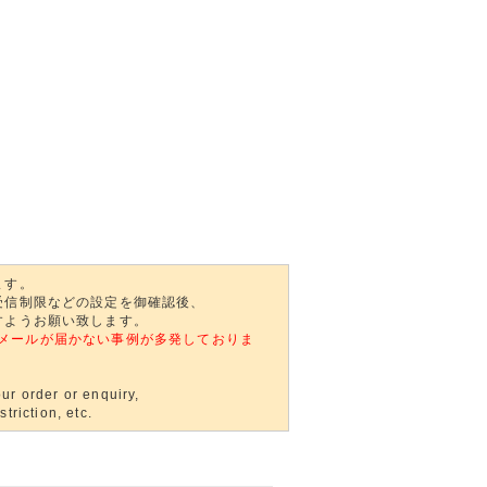
ます。
受信制限などの設定を御確認後、
すようお願い致します。
自動返信メールが届かない事例が多発しておりま
ur order or enquiry,
triction, etc.