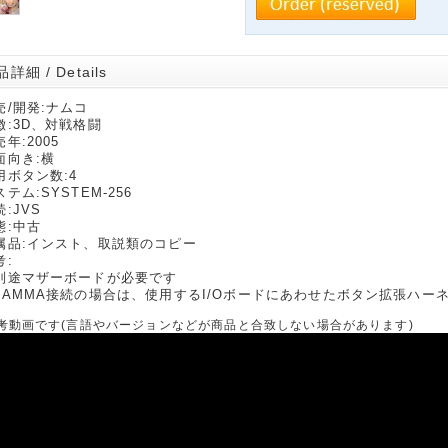
詳細 / Details
売/開発:ナムコ
徴:3D、対戦格闘
年:2005
面向き:横
用ボタン数:4
テム:SYSTEM-256
:JVS
態:中古
属品:インスト、取説類のコピー
考:
別途マザーボードが必要です
JAMMA接続の場合は、使用するI/Oボードにあわせたボタン拡張ハー
考動画です(言語やバージョンなどが商品と合致しない場合があります)