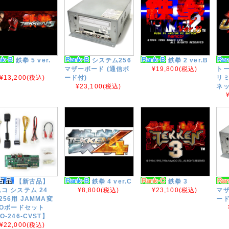
鉄拳 5 ver.
システム256
鉄拳 2 ver.B
マザーボード (通信ボ
¥19,800
(税込)
トー
¥13,200
(税込)
ード付)
リミ
¥23,100
(税込)
ネッ
【新古品】
鉄拳 4 ver.C
鉄拳 3
コ システム 24
¥8,800
(税込)
¥23,100
(税込)
マザ
256用 JAMMA変
ード
/Oボードセット
O-246-CVST】
¥22,000
(税込)