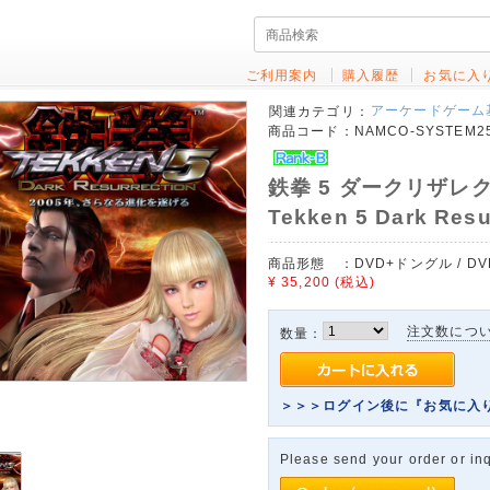
ご利用案内
購入履歴
お気に入
アーケードゲーム
関連カテゴリ：
商品コード：
NAMCO-SYSTEM25
鉄拳 5 ダークリザレクシ
Tekken 5 Dark Resu
商品形態 ：
DVD+ドングル / DVD
¥ 35,200
(税込)
注文数につ
数量：
＞＞＞ログイン後に『お気に入
Please send your order or inq