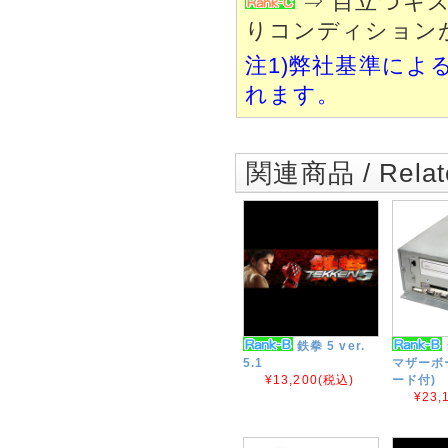
⇒ 目立つキ
りコンディション
注1)弊社基準によ
れます。
関連商品 / Relate
鉄拳 5 ver.
5.1
マザーボ
¥13,200
(税込)
ード付)
¥23,