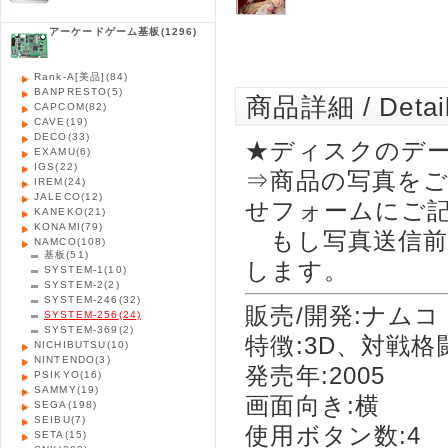
アーケードゲーム基板
(1296)
Rank-A[美品]
(84)
BANPRESTO
(5)
商品詳細 / Detai
CAPCOM
(82)
CAVE
(19)
DECO
(33)
★ディスクのデー
EXAMU
(6)
IGS
(22)
⇒商品の写真を
IREM
(24)
JALECO
(12)
せフォームにご
KANEKO
(21)
KONAMI
(79)
もし写真送信前
NAMCO
(108)
基板
(51)
します。
SYSTEM-1
(10)
SYSTEM-2
(2)
SYSTEM-246
(32)
販売/開発:ナムコ
SYSTEM-256
(24)
SYSTEM-369
(2)
特徴:3D、対戦格
NICHIBUTSU
(10)
NINTENDO
(3)
発売年:2005
PSIKYO
(16)
SAMMY
(19)
画面向き:横
SEGA
(198)
SEIBU
(7)
使用ボタン数:4
SETA
(15)