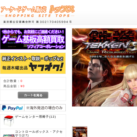
合計数量：
0
商品金額：
¥0
ゲームセンター用椅子
(12)
コントロールボックス・アクセ
サリ
(27)