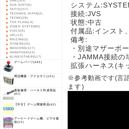
SNK
(203)
システム:SYSTEM
SUN SOFT
(8)
TAITO
(157)
接続:JVS
TECHNOS JAPAN
(2)
TECMO
(28)
状態:中古
TOA PLAN
(14)
VIDEO SYSTEM
(5)
付属品:インスト
VISCO
(5)
UPL
(13)
備考:
RAIZING
(3)
OTHERS
(35)
・別途マザーボ
MAHJONG
(127)
HANAFUDA
(20)
・JAMMA接続
8LINE/OTHERS
(17)
ゲームパーツ
(443)
拡張ハーネス(キ
周辺機器・アクセサリ
(151)
※参考動画です(言
ます)
基板修理・ハーネス作成用品
(87)
【中古】ゲーム関連商品
(42)
アーケードゲーム機、ビデオ筐
体
(13)