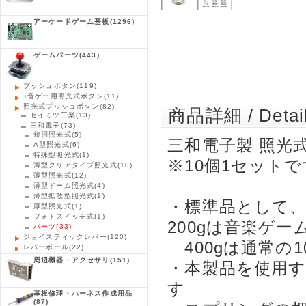
アーケードゲーム基板
(1296)
ゲームパーツ
(443)
プッシュボタン
(119)
♪音ゲー用照光式ボタン
(11)
照光式プッシュボタン
(82)
商品詳細 / Detai
セイミツ工業
(13)
三和電子
(73)
短胴照光式
(5)
三和電子製 照光
A型照光式
(6)
特殊型照光式
(1)
※10個1セットで
薄型クリアタイプ照光式
(10)
薄型照光式
(12)
薄型ドーム照光式
(4)
薄型拡散型照光式
(1)
・標準品として、
厚型照光式
(1)
フォトスイッチ式
(1)
200gは音楽ゲー
パーツ
(33)
ジョイスティックレバー
(120)
400gは通常の
レバーボール
(22)
周辺機器・アクセサリ
(151)
・本製品を使用
す
基板修理・ハーネス作成用品
(87)