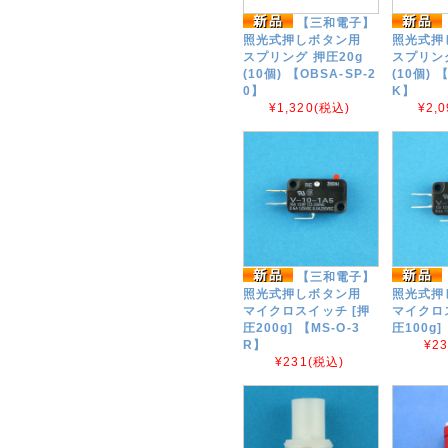
【三和電子】
照光式押しボタン用
照光式押
スプリング 押圧20g
スプリング
(10個) 【OBSA-SP-2
(10個) 
0】
K】
¥1,320
(税込)
¥2,0
【三和電子】
照光式押しボタン用
照光式押
マイクロスイッチ [押
マイクロ
圧200g] 【MS-O-3
圧100g]
R】
¥2
¥231
(税込)