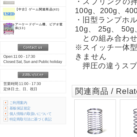
・スプリングの押圧
100g、200g、40
【中古】ゲーム関連商品
(42)
・旧型ランプホ
アーケードゲーム機、ビデオ筐
10g、 25g、 50g
体
(13)
との組み合わせ
※スイッチ一体
きません
Open:11:00 - 17:30
Closed:Sat, Sun and Public holiday
押圧の違うスプ
営業時間:11:00 - 17:30
関連商品 / Relate
定休日:土、日、祝日
ご利用案内
基板保証規定
個人情報の取扱いについて
特定商取引法に基づく表記