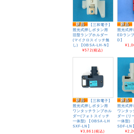
【三和電子】
照光式押しボタン用
照光式押
旧型ランプホルダー
EDランプ
(マイクロスイッチ無
D】
し) 【OBSA-LH-N】
¥1,0
¥572
(税込)
【三和電子】
照光式押しボタン用
照光式押
ワンタッチランプホル
ワンタッ
ダー(フォトスイッチ
ダー (
一体型) 【OBSA-LH
一体型) 
SXF-LN】
SDF-LN
¥3,861
(税込)
¥2,2