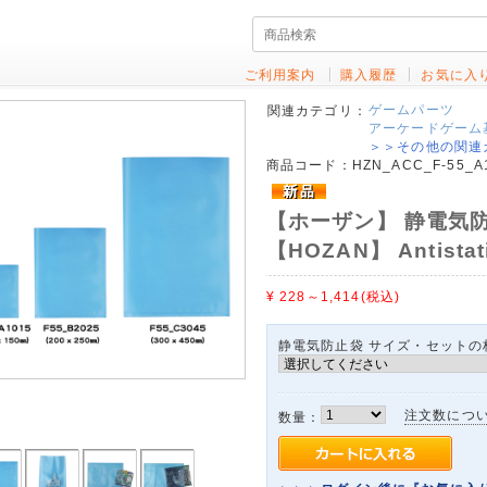
ご利用案内
購入履歴
お気に入
ゲームパーツ
関連カテゴリ：
アーケードゲーム
＞＞その他の関連
商品コード：
HZN_ACC_F-55_A1
【ホーザン】 静電気防
【HOZAN】 Antistat
¥ 228～1,414
(税込)
静電気防止袋 サイズ・セットの
注文数につ
数量：