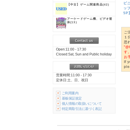
ビニ
【中古】ゲーム関連商品
(42)
ップ
5P
アーケードゲーム機、ビデオ筐
体
(13)
ご
１
恐
"
Open:11:00 - 17:30
す
Closed:Sat, Sun and Public holiday
お
If 
ple
営業時間:11:00 - 17:30
定休日:土、日、祝日
ご利用案内
基板保証規定
個人情報の取扱いについて
特定商取引法に基づく表記