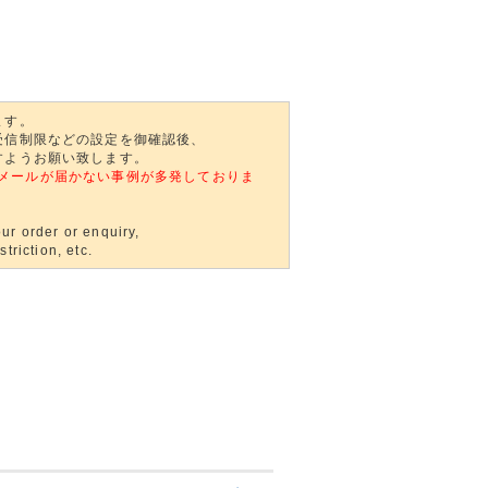
ます。
受信制限などの設定を御確認後、
すようお願い致します。
自動返信メールが届かない事例が多発しておりま
ur order or enquiry,
triction, etc.