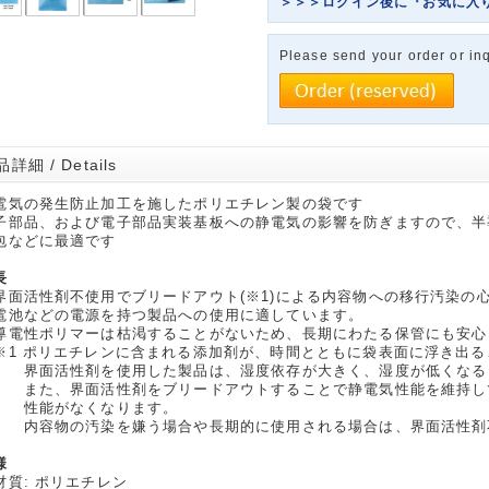
＞＞＞ログイン後に『お気に入
Please send your order or inq
詳細 / Details
電気の発生防止加工を施したポリエチレン製の袋です
子部品、および電子部品実装基板への静電気の影響を防ぎますので、半
包などに最適です
長
界面活性剤不使用でブリードアウト(※1)による内容物への移行汚染の
電池などの電源を持つ製品への使用に適しています。
導電性ポリマーは枯渇することがないため、長期にわたる保管にも安心
1 ポリエチレンに含まれる添加剤が、時間とともに袋表面に浮き出る
面活性剤を使用した製品は、湿度依存が大きく、湿度が低くなる
た、界面活性剤をブリードアウトすることで静電気性能を維持し
能がなくなります。
容物の汚染を嫌う場合や長期的に使用される場合は、界面活性剤
様
材質: ポリエチレン