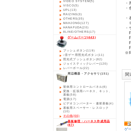
VIDEO SYSTEM
(5)
・厚
VISCO
(5)
・
UPL
(13)
袋
RAIZING
(3)
・表
OTHERS
(35)
※
MAHJONG
(127)
HANAFUDA
(20)
・
8LINE/OTHERS
(17)
F5
ゲームパーツ
(443)
F5
F5
F5
プッシュボタン
(119)
※
♪音ゲー用照光式ボタン
(11)
照光式プッシュボタン
(82)
ジョイスティックレバー
(120)
レバーボール
(22)
周辺機器・アクセサリ
(151)
関連
筐体用コントロールパネル
(6)
変換・拡張用ハーネス、キット、
基板
(58)
電源
(17)
ビデオコンバーター・連射基板
(4)
基板用スペーサー・レスロック
(10)
その他
(66)
基板修理・ハーネス作成用品
(87)
ゲ