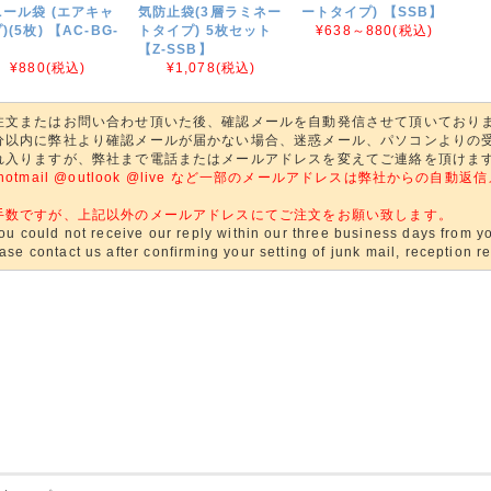
ール袋 (エアキャ
気防止袋(3層ラミネー
ートタイプ) 【SSB】
)(5枚) 【AC-BG-
トタイプ) 5枚セット
¥638～880
(税込)
】
【Z-SSB】
¥880
(税込)
¥1,078
(税込)
注文またはお問い合わせ頂いた後、確認メールを自動発信させて頂いており
分以内に弊社より確認メールが届かない場合、迷惑メール、パソコンよりの
れ入りますが、弊社まで電話またはメールアドレスを変えてご連絡を頂けま
@hotmail @outlook @live など一部のメールアドレスは弊社からの
。
手数ですが、上記以外のメールアドレスにてご注文をお願い致します。
you could not receive our reply within our three business days from yo
ase contact us after confirming your setting of junk mail, reception res