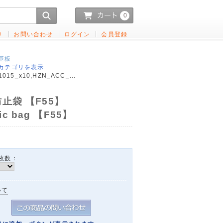
0
り
お問い合わせ
ログイン
会員登録
基板
カテゴリを表示
015_x10,HZN_ACC_...
止袋 【F55】
ic bag 【F55】
枚数：
いて