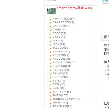
アーケードゲーム基板
(1296)
Rank-A[美品]
(84)
BANPRESTO
(5)
CAPCOM
(82)
CAVE
(19)
DECO
(33)
商品
EXAMU
(6)
IGS
(22)
IREM
(24)
静
JALECO
(12)
電
KANEKO
(21)
梱
KONAMI
(79)
NAMCO
(108)
特
NICHIBUTSU
(10)
・
NINTENDO
(3)
PSIKYO
(16)
・
SAMMY
(19)
・
SEGA
(198)
※
SEIBU
(7)
界
SETA
(15)
ま
SNK
(203)
性
SUN SOFT
(8)
内
TAITO
(157)
TECHNOS JAPAN
(2)
TECMO
(28)
仕
TOA PLAN
(14)
・