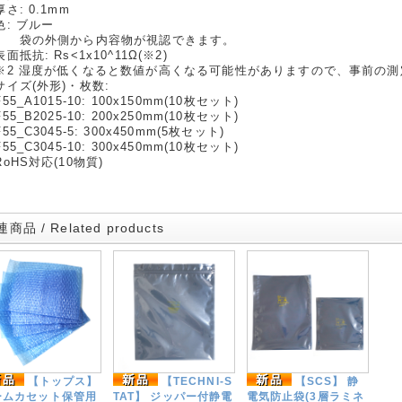
さ: 0.1mm
色: ブルー
の外側から内容物が視認できます。
面抵抗: Rs<1x10^11Ω(※2)
2 湿度が低くなると数値が高くなる可能性がありますので、事前の測
サイズ(外形)・枚数:
5_A1015-10: 100x150mm(10枚セット)
5_B2025-10: 200x250mm(10枚セット)
5_C3045-5: 300x450mm(5枚セット)
5_C3045-10: 300x450mm(10枚セット)
RoHS対応(10物質)
商品 / Related products
【トップス】
【TECHNI-S
【SCS】 静
ームカセット保管用
TAT】 ジッパー付静電
電気防止袋(3層ラミネ