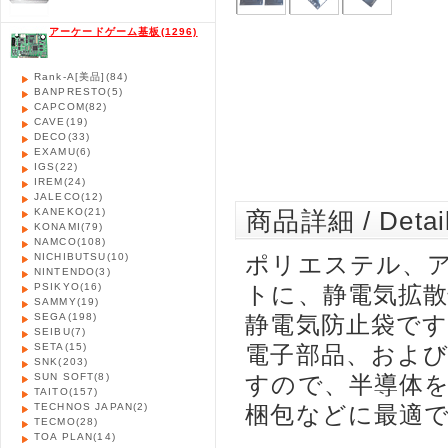
アーケードゲーム基板
(1296)
Rank-A[美品]
(84)
BANPRESTO
(5)
CAPCOM
(82)
CAVE
(19)
DECO
(33)
EXAMU
(6)
IGS
(22)
IREM
(24)
JALECO
(12)
KANEKO
(21)
商品詳細 / Detai
KONAMI
(79)
NAMCO
(108)
NICHIBUTSU
(10)
ポリエステル、
NINTENDO
(3)
PSIKYO
(16)
トに、静電気拡
SAMMY
(19)
SEGA
(198)
静電気防止袋で
SEIBU
(7)
SETA
(15)
電子部品、およ
SNK
(203)
SUN SOFT
(8)
すので、半導体
TAITO
(157)
TECHNOS JAPAN
(2)
梱包などに最適
TECMO
(28)
TOA PLAN
(14)