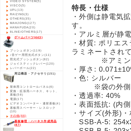
VIDEO SYSTEM
(5)
VISCO
(5)
特長・仕様
UPL
(13)
RAIZING
(3)
・外側は静電気
OTHERS
(35)
MAHJONG
(127)
す。
HANAFUDA
(20)
8LINE/OTHERS
(17)
・アルミ層が静
ゲームパーツ
(443)
・材質: ポリエ
ラミネートされ
プッシュボタン
(119)
♪音ゲー用照光式ボタン
(11)
※アミン、シ
照光式プッシュボタン
(82)
ジョイスティックレバー
(120)
・厚さ: 0.071±1
レバーボール
(22)
周辺機器・アクセサリ
(151)
・色: シルバー
※袋の外側か
筐体用コントロールパネル
(6)
変換・拡張用ハーネス、キット、
・透過率: 40%
基板
(58)
電源
(17)
・表面抵抗: (内側)1
ビデオコンバーター・連射基板
(4)
基板用スペーサー・レスロック
・サイズ(外形)・
(10)
その他
(66)
SSB-A-5: 254
基板修理・ハーネス作成用品
(87)
SSB-B-5: 203