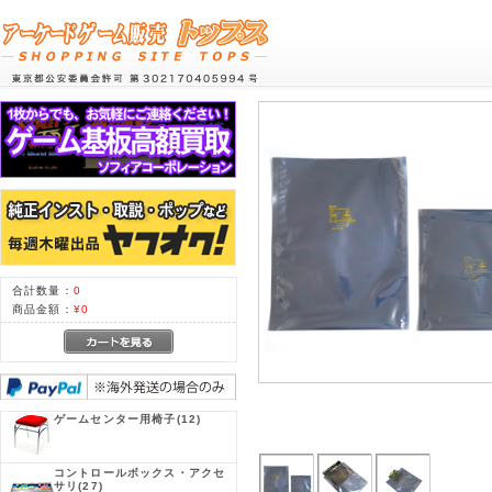
合計数量：
0
商品金額：
¥0
ゲームセンター用椅子
(12)
コントロールボックス・アクセ
サリ
(27)