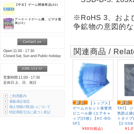
【中古】ゲーム関連商品
(42)
※RoHS 3、およ
アーケードゲーム機、ビデオ筐
体
(13)
争鉱物の意図的
関連商品 / Relate
Open:11:00 - 17:30
Closed:Sat, Sun and Public holiday
営業時間:11:00 - 17:30
定休日:土、日、祝日
ご利用案内
基板保証規定
【トップス】
個人情報の取扱いについて
ゲームカセット保管用
TAT】 
特定商取引法に基づく表記
ビニール袋 (エアキャ
気防止袋
ップ)(5枚) 【AC-BG-
トタイプ)
5P】
【Z-SS
¥880
(税込)
¥1,0