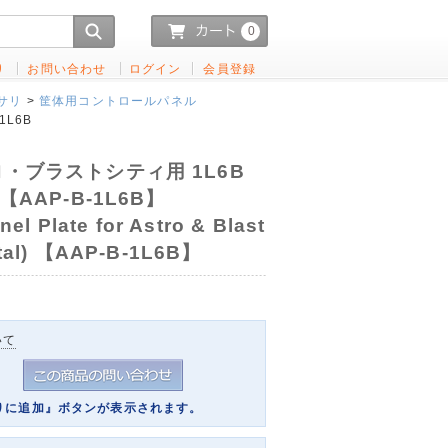
0
り
お問い合わせ
ログイン
会員登録
サリ
>
筐体用コントロールパネル
1L6B
・ブラストシティ用 1L6B
AAP-B-1L6B】
 Plate for Astro & Blast
etal) 【AAP-B-1L6B】
いて
りに追加』ボタンが表示されます。