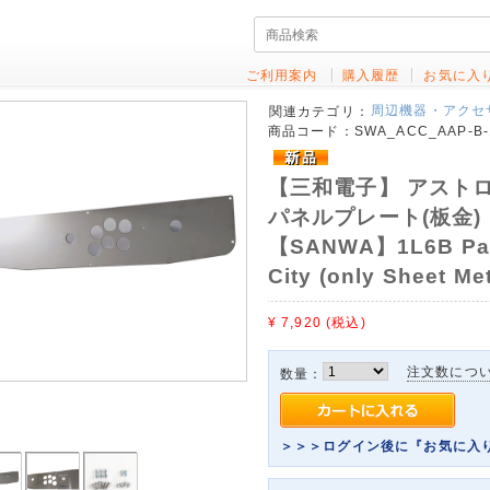
ご利用案内
購入履歴
お気に入
周辺機器・アクセ
関連カテゴリ：
商品コード：
SWA_ACC_AAP-B-
【三和電子】 アストロ
パネルプレート(板金) 【
【SANWA】1L6B Panel
City (only Sheet M
¥ 7,920
(税込)
注文数につ
数量：
＞＞＞ログイン後に『お気に入