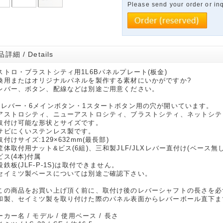
Please send your order or inq
詳細 / Details
ストロ・ブラストシティ用1L6Bパネルプレート(板金)
換用またはオリジナルパネルを製作する素材にいかがですか?
レバー、ボタン、配線などは別途ご用意ください。
1レバー・6メインボタン・1スタートボタン用の穴が開いています。
アストロシティ、ニューアストロシティ、ブラストシティ、ネットシテ
付け可能な形状とサイズです。
サビにくいステンレス製です。
取付けサイズ:129×632mm(最長部)
筐体取付用ナット&ビス(6組)、三和製JLF/JLXレバー直付け(ベース無
ス(4本)付属
段鉄板(JLF-P-1S)は取付できません。
セイミツ製ベースについては別途ご確認下さい。
この商品をお買い上げ頂く前に、取付け後のレバーシャフトの長さを必
和製、セイミツ製を取り付けた際のパネル表面からレバーボール直下ま
ーカー名 / モデル / 使用ベース / 長さ