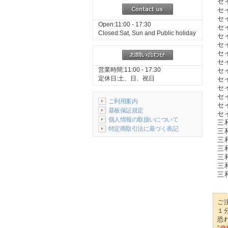
セイ
セイ
セイ
Open:11:00 - 17:30
セイ
Closed:Sat, Sun and Public holiday
セイ
セイ
セイ
セイ
営業時間:11:00 - 17:30
セイ
定休日:土、日、祝日
セイ
セイ
セイ
ご利用案内
セイ
基板保証規定
セイ
個人情報の取扱いについて
三和
特定商取引法に基づく表記
三和
三和
三和
三和
三和
三和
ご
１
恐
"