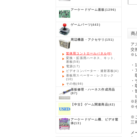
アーケードゲーム基板
(1296)
ゲームパーツ
(443)
商品
周辺機器・アクセサリ
(151)
ア
交
筐体用コントロールパネル
(6)
※
変換・拡張用ハーネス、キット、
基板
(58)
・
電源
(17)
・
ビデオコンバーター・連射基板
(4)
取
基板用スペーサー・レスロック
(10)
・
その他
(66)
・
基板修理・ハーネス作成用品
・
(87)
ビ
※
【中古】ゲーム関連商品
(42)
※
※
アーケードゲーム機、ビデオ筐
三
体
(13)
メ