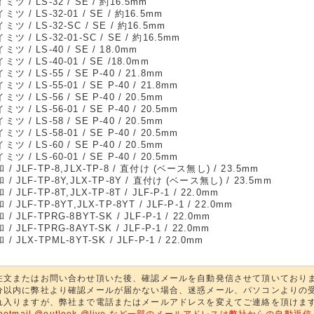
ミツ / LS-32 / SE / 約16.5mm
ミツ / LS-32-01 / SE / 約16.5mm
ミツ / LS-32-SC / SE / 約16.5mm
ミツ / LS-32-01-SC / SE / 約16.5mm
ミツ / LS-40 / SE / 18.0mm
ミツ / LS-40-01 / SE /18.0mm
ミツ / LS-55 / SE P-40 / 21.8mm
ミツ / LS-55-01 / SE P-40 / 21.8mm
ミツ / LS-56 / SE P-40 / 20.5mm
ミツ / LS-56-01 / SE P-40 / 20.5mm
ミツ / LS-58 / SE P-40 / 20.5mm
ミツ / LS-58-01 / SE P-40 / 20.5mm
ミツ / LS-60 / SE P-40 / 20.5mm
ミツ / LS-60-01 / SE P-40 / 20.5mm
 / JLF-TP-8,JLX-TP-8 / 直付け (ベース無し) / 23.5mm
 / JLF-TP-8Y,JLX-TP-8Y / 直付け (ベース無し) / 23.5mm
 / JLF-TP-8T,JLX-TP-8T / JLF-P-1 / 22.0mm
 / JLF-TP-8YT,JLX-TP-8YT / JLF-P-1 / 22.0mm
 / JLF-TPRG-8BYT-SK / JLF-P-1 / 22.0mm
 / JLF-TPRG-8AYT-SK / JLF-P-1 / 22.0mm
 / JLX-TPML-8YT-SK / JLF-P-1 / 22.0mm
注文またはお問い合わせ頂いた後、確認メールを自動発信させて頂いており
分以内に弊社より確認メールが届かない場合、迷惑メール、パソコンよりの
れ入りますが、弊社まで電話またはメールアドレスを変えてご連絡を頂けま
@hotmail @outlook @live など一部のメールアドレスは弊社からの