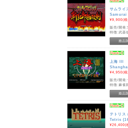
サムライ
Samurai 
¥9,900
(税
販売/開発:
特徴:武器
上海 III
Shanghai
¥4,950
(税
販売/開発
特徴:麻雀
テトリス (
Tetris (1
¥26,400
(