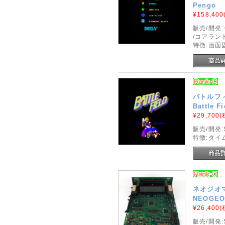
Pengo
¥158,400
販売/開発
/コアラン
特徴:画面
バトルフィ
Battle F
¥29,700
(
販売/開発:
特徴:タイ
ネオジオマ
NEOGEO 
¥26,400
(
販売/開発: