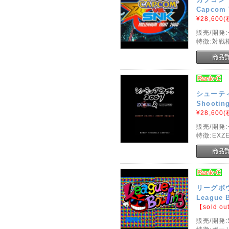
Capcom V
¥28,600
(
販売/開発:
特徴:対戦
シューティ
Shooting
¥28,600
(
販売/開発
特徴:EX
リーグボ
League 
【sold ou
販売/開発: