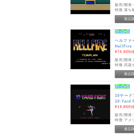
販売/開発
特徴:落ち
ヘルファ
HellFire
¥74,800
(
販売/開発
特徴:武器
10ヤー
10-Yard 
¥19,800
(
販売/開発
特徴:アメ