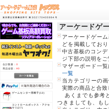
アーケードゲ
アーケードゲーム
どを掲載しており
中古基板のコン
ジ下部の説明をご
合計数量：
0
マザーボード一覧
商品金額：
¥0
一覧
当カテゴリーの画
実際の商品と合致
ゲームセンター用椅子
(12)
あくまでも参考と
つきましても、も
コントロールボックス・アクセ
サリ
(27)