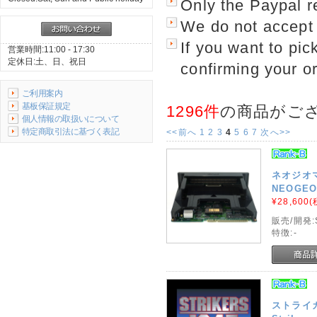
Only the Paypal r
We do not accept 
If you want to pick
営業時間:11:00 - 17:30
定休日:土、日、祝日
confirming your o
ご利用案内
基板保証規定
1296件
の商品がご
個人情報の取扱いについて
特定商取引法に基づく表記
<<
前へ
1
2
3
4
5
6
7
次へ
>>
ネオジオマ
NEOGEO 
¥28,600
(
販売/開発:
特徴:-
ストライカ