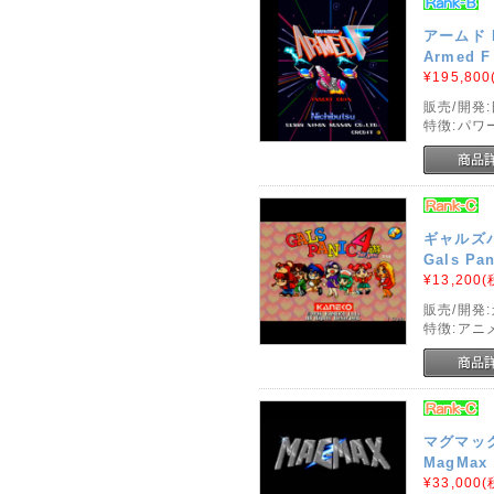
アームド 
Armed F
¥195,800
販売/開発
特徴:パワ
ギャルズ
Gals Pan
¥13,200
(
販売/開発
特徴:アニ
マグマッ
MagMax
¥33,000
(