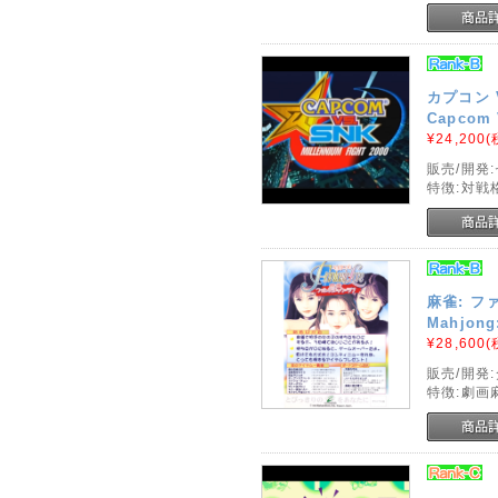
カプコン Vs
Capcom V
¥24,200
(
販売/開発:
特徴:対戦
麻雀: 
Mahjong:
¥28,600
(
販売/開発
特徴:劇画