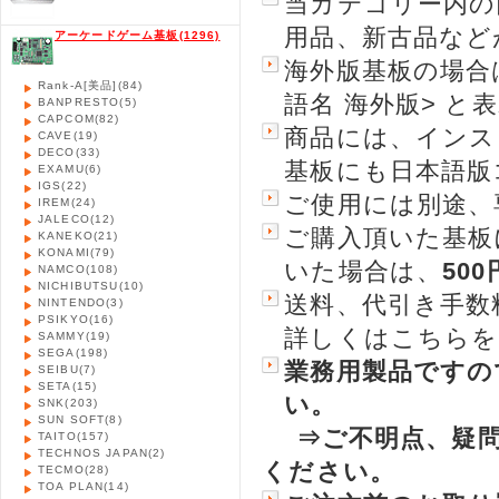
当カテゴリー内の
用品、新古品など
アーケードゲーム基板
(1296)
海外版基板の場合
Rank-A[美品]
(84)
語名 海外版> と
BANPRESTO
(5)
CAPCOM
(82)
商品には、インス
CAVE
(19)
DECO
(33)
基板にも日本語版
EXAMU
(6)
IGS
(22)
ご使用には別途、
IREM
(24)
JALECO
(12)
ご購入頂いた基
KANEKO
(21)
KONAMI
(79)
いた場合は、
50
NAMCO
(108)
NICHIBUTSU
(10)
送料、代引き手数
NINTENDO
(3)
PSIKYO
(16)
詳しくはこちらを
SAMMY
(19)
SEGA
(198)
業務用製品ですの
SEIBU
(7)
SETA
(15)
い。
SNK
(203)
SUN SOFT
(8)
⇒ご不明点、疑
TAITO
(157)
TECHNOS JAPAN
(2)
ください。
TECMO
(28)
TOA PLAN
(14)