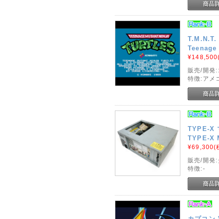
T.M.N.
Teenage 
¥148,500
販売/開発
特徴:アメ
TYPE-
TYPE-X 
¥69,300
(
販売/開発
特徴:-
カプコン Vs