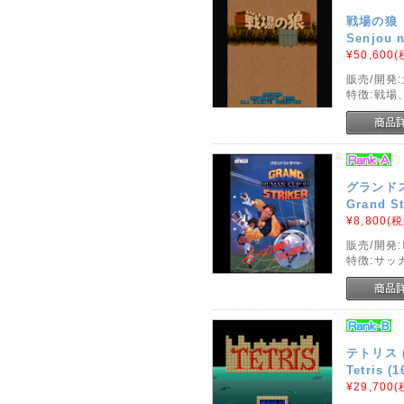
戦場の狼
Senjou 
¥50,600
(
販売/開発
特徴:戦場
グランド
Grand St
¥8,800
(税
販売/開発
特徴:サッ
テトリス 
Tetris (
¥29,700
(