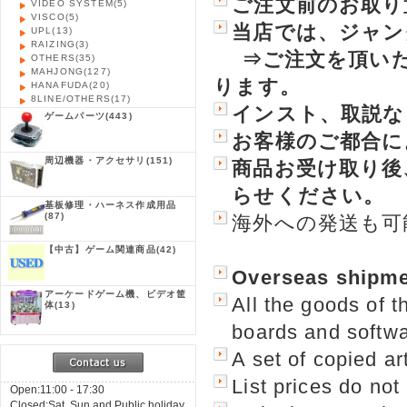
ご注文前のお取り
VIDEO SYSTEM
(5)
VISCO
(5)
当店では、ジャン
UPL
(13)
RAIZING
(3)
⇒ご注文を頂い
OTHERS
(35)
MAHJONG
(127)
ります。
HANAFUDA
(20)
8LINE/OTHERS
(17)
インスト、取説な
ゲームパーツ
(443)
お客様のご都合に
周辺機器・アクセサリ
(151)
商品お受け取り後
らせください。
基板修理・ハーネス作成用品
(87)
海外への発送も可
【中古】ゲーム関連商品
(42)
Overseas shipmen
アーケードゲーム機、ビデオ筐
All the goods of 
体
(13)
boards and softwa
A set of copied a
List prices do no
Open:11:00 - 17:30
Closed:Sat, Sun and Public holiday