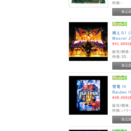
特徴:-
燃えろ!
Moero! J
¥41,800
(
販売/開発
特徴:3D
雷電 IV
Raiden I
¥48,400
(
販売/開発:
特徴:パ