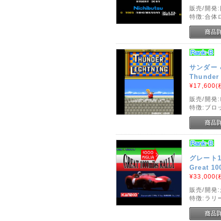
販売/開発
特徴:合体
サンダー 
Thunder 
¥17,600
(
販売/開発
特徴:ブロ
グレート1
Great 10
¥33,000
(
販売/開発
特徴:ラリ