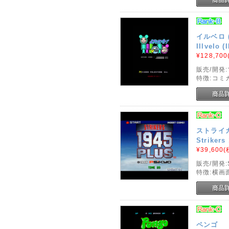
イルベロ
Illvelo (
¥128,700
販売/開発
特徴:コミ
ストライカ
Strikers
¥39,600
(
販売/開発:
特徴:横画
ペンゴ