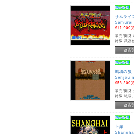
サムライ
Samurai 
¥11,000
(
販売/開発:
特徴:武器
戦場の狼
Senjou 
¥58,300
(
販売/開発
特徴:戦場
上海
Shangha