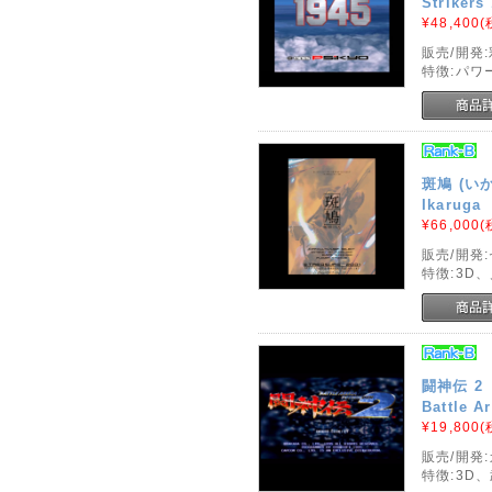
Strikers
¥48,400
(
販売/開発
特徴:パワ
斑鳩 (い
Ikaruga
¥66,000
(
販売/開発
特徴:3D
闘神伝 2
Battle A
¥19,800
(
販売/開発
特徴:3D