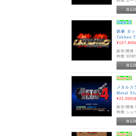
特徴:ボー
鉄拳 タッ
Tekken T
¥107,800
販売/開発
特徴:3D
メタルスラ
Metal Sl
¥22,000
(
販売/開発:
特徴:シュ