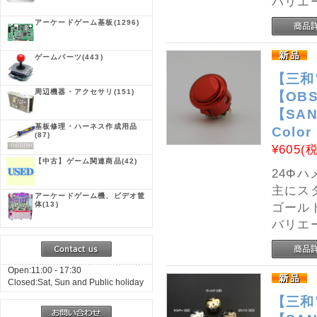
バリエ
アーケードゲーム基板
(1296)
ゲームパーツ
(443)
【三和
周辺機器・アクセサリ
(151)
【OBS
【SANW
基板修理・ハーネス作成用品
Color
(87)
¥605
(
【中古】ゲーム関連商品
(42)
24Φ
主にス
アーケードゲーム機、ビデオ筐
体
(13)
ゴール
バリエ
Open:11:00 - 17:30
Closed:Sat, Sun and Public holiday
【三和