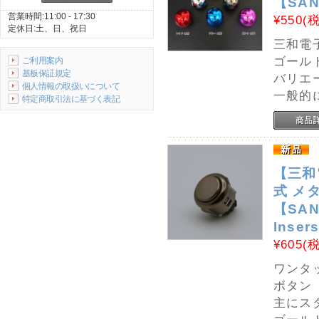
【SANW
営業時間:11:00 - 17:30
¥550
(
定休日:土、日、祝日
三和電
ゴール
ご利用案内
基板保証規定
バリエ
個人情報の取扱いについて
一般的
特定商取引法に基づく表記
【三和
式 メタ
【SANW
Inser
¥605
(
ワンタ
ボタン
主にス