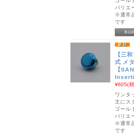
ゴール
バリエ
※通常
です
【三和
式 メタ
【SANW
Inser
¥605
(
ワンタ
主にス
ゴール
バリエ
※通常
です