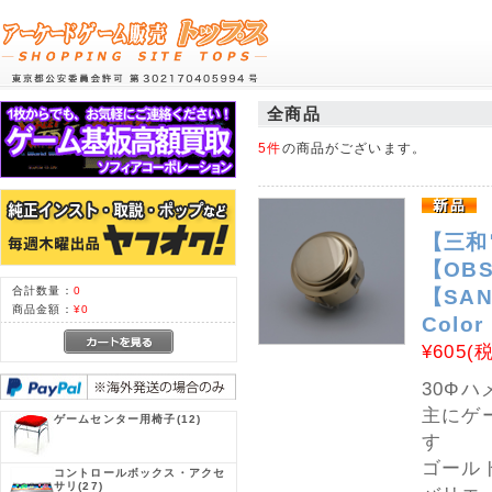
全商品
5件
の商品がございます。
【三和
【OBS
合計数量：
0
【SANW
商品金額：
¥0
Color
¥605
(
30Φ
主にゲ
ゲームセンター用椅子
(12)
す
ゴール
コントロールボックス・アクセ
サリ
(27)