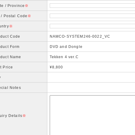
te / Province
※
 / Postal Code
※
untry
※
oduct Code
NAMCO-SYSTEM246-0022_VC
oduct Form
DVD and Dongle
oduct Name
Tekken 4 ver.C
t Price
¥8,800
y
cial Notes
uiry Details
※