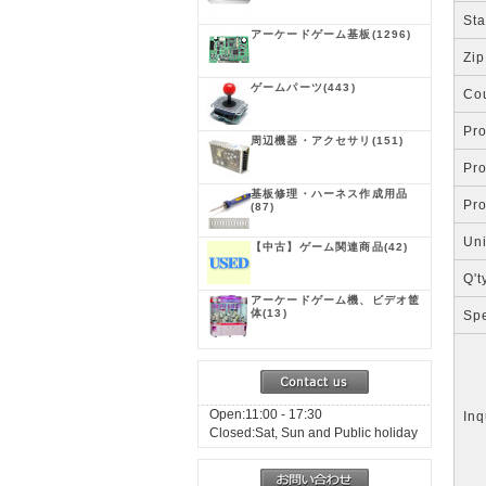
Sta
アーケードゲーム基板
(1296)
Zip
ゲームパーツ
(443)
Co
Pr
周辺機器・アクセサリ
(151)
Pr
基板修理・ハーネス作成用品
Pr
(87)
Uni
【中古】ゲーム関連商品
(42)
Q't
アーケードゲーム機、ビデオ筐
体
(13)
Spe
Open:11:00 - 17:30
Inq
Closed:Sat, Sun and Public holiday