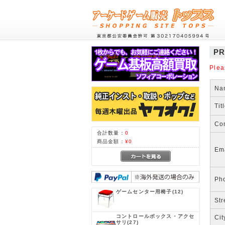
PR
Plea
Na
Tit
Co
合計数量：
0
商品金額：
¥0
Em
Ph
ゲームセンター用椅子
(12)
Str
コントロールボックス・アクセ
Cit
サリ
(27)