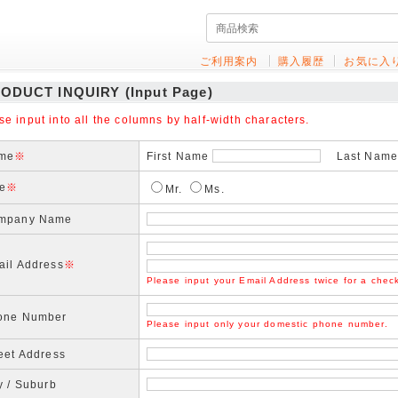
ご利用案内
購入履歴
お気に入
ODUCT INQUIRY (Input Page)
se input into all the columns by half-width characters.
me
※
First Name
Last Name(
le
※
Mr.
Ms.
mpany Name
ail Address
※
Please input your Email Address twice for a chec
one Number
Please input only your domestic phone number.
eet Address
y / Suburb