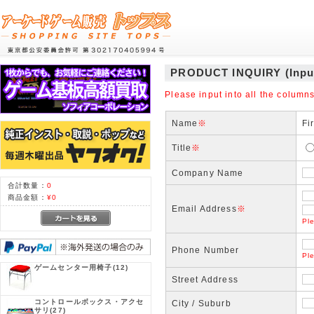
PRODUCT INQUIRY (Inpu
Please input into all the columns
Name
※
Fi
Title
※
Company Name
合計数量：
0
商品金額：
¥0
Email Address
※
Ple
Phone Number
Pl
ゲームセンター用椅子
(12)
Street Address
コントロールボックス・アクセ
City / Suburb
サリ
(27)