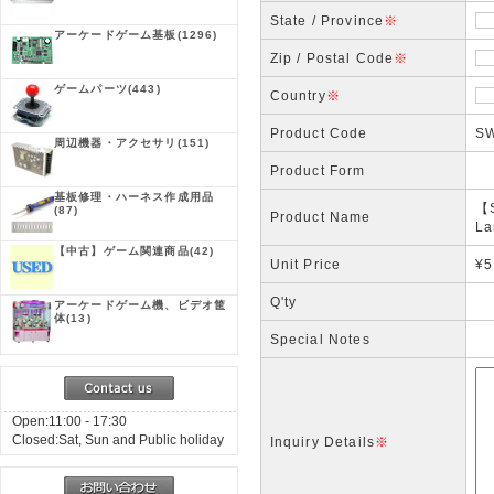
State / Province
※
アーケードゲーム基板
(1296)
Zip / Postal Code
※
ゲームパーツ
(443)
Country
※
Product Code
SW
周辺機器・アクセサリ
(151)
Product Form
基板修理・ハーネス作成用品
【S
(87)
Product Name
La
【中古】ゲーム関連商品
(42)
Unit Price
¥5
Q'ty
アーケードゲーム機、ビデオ筐
体
(13)
Special Notes
Open:11:00 - 17:30
Closed:Sat, Sun and Public holiday
Inquiry Details
※