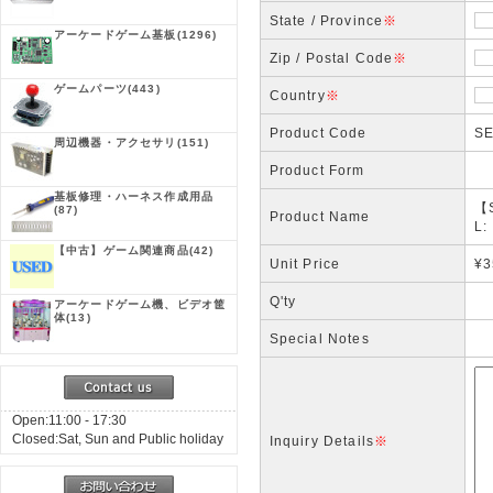
State / Province
※
アーケードゲーム基板
(1296)
Zip / Postal Code
※
ゲームパーツ
(443)
Country
※
Product Code
SE
周辺機器・アクセサリ
(151)
Product Form
基板修理・ハーネス作成用品
【S
(87)
Product Name
L:
【中古】ゲーム関連商品
(42)
Unit Price
¥3
Q'ty
アーケードゲーム機、ビデオ筐
体
(13)
Special Notes
Open:11:00 - 17:30
Closed:Sat, Sun and Public holiday
Inquiry Details
※