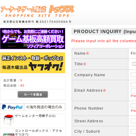
PRODUCT INQUIRY (Inpu
Please input into all the columns
Name
※
Fi
Title
※
Company Name
合計数量：
0
商品金額：
¥0
Email Address
※
Ple
Phone Number
Pl
ゲームセンター用椅子
(12)
Street Address
コントロールボックス・アクセ
City / Suburb
サリ
(27)