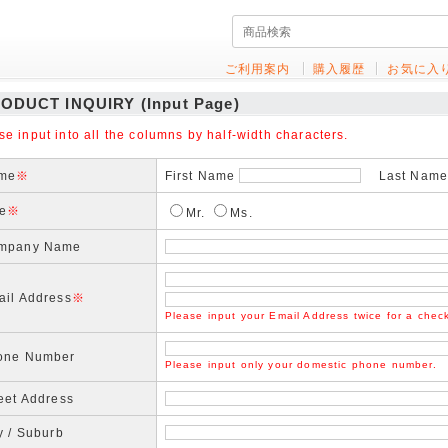
ご利用案内
購入履歴
お気に入
ODUCT INQUIRY (Input Page)
se input into all the columns by half-width characters.
me
※
First Name
Last Name(
le
※
Mr.
Ms.
mpany Name
ail Address
※
Please input your Email Address twice for a chec
one Number
Please input only your domestic phone number.
eet Address
y / Suburb