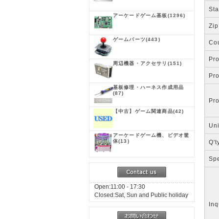
Sta
アーケードゲーム基板
(1296)
Zip
ゲームパーツ
(443)
Co
Pr
周辺機器・アクセサリ
(151)
Pr
基板修理・ハーネス作成用品
(87)
Pr
【中古】ゲーム関連商品
(42)
Uni
アーケードゲーム機、ビデオ筐
体
(13)
Q't
Spe
Open:11:00 - 17:30
Closed:Sat, Sun and Public holiday
Inq