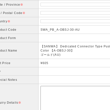
te / Province
※
 / Postal Code
※
untry
※
oduct Code
SWA_PB_A-OBSJ-30-AU
oduct Form
【SANWA】 Dedicated Connector Type Push B
oduct Name
Color 【A-OBSJ-30】
ゴールド(AU)
t Price
¥605
y
cial Notes
uiry Details
※