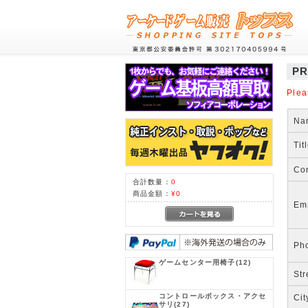
PR
Plea
Na
Tit
Co
合計数量：
0
商品金額：
¥0
Em
Ph
ゲームセンター用椅子
(12)
Str
コントロールボックス・アクセ
Cit
サリ
(27)