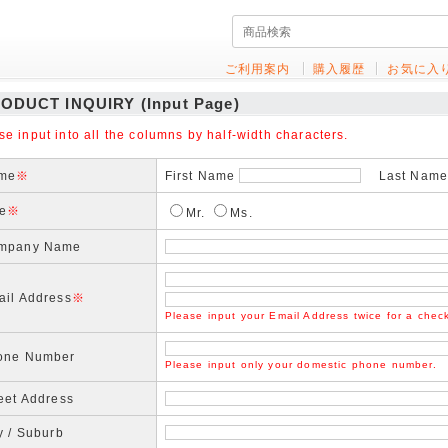
ご利用案内
購入履歴
お気に入
ODUCT INQUIRY (Input Page)
se input into all the columns by half-width characters.
me
※
First Name
Last Name(
le
※
Mr.
Ms.
mpany Name
ail Address
※
Please input your Email Address twice for a chec
one Number
Please input only your domestic phone number.
eet Address
y / Suburb