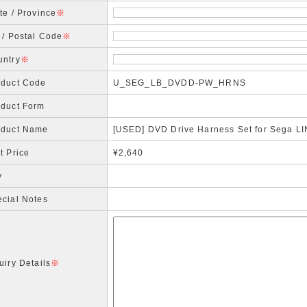
te / Province
※
 / Postal Code
※
untry
※
oduct Code
U_SEG_LB_DVDD-PW_HRNS
oduct Form
oduct Name
[USED] DVD Drive Harness Set for Seg
t Price
¥2,640
y
cial Notes
uiry Details
※