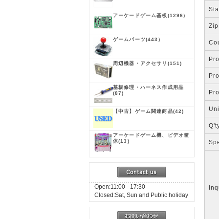
Sta
アーケードゲーム基板
(1296)
Zip
ゲームパーツ
(443)
Co
Pr
周辺機器・アクセサリ
(151)
Pr
基板修理・ハーネス作成用品
Pr
(87)
Uni
【中古】ゲーム関連商品
(42)
Q't
アーケードゲーム機、ビデオ筐
体
(13)
Spe
Open:11:00 - 17:30
Inq
Closed:Sat, Sun and Public holiday